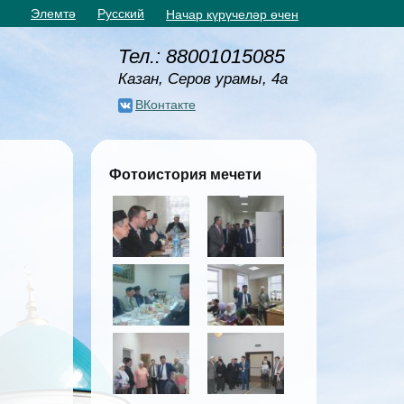
Элемтә
Русский
Начар күрүчеләр өчен
Тел.: 88001015085
Казан, Серов урамы, 4а
ВКонтакте
Фотоистория мечети