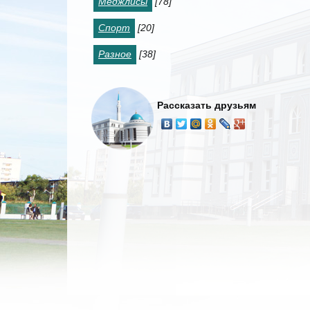
Меджлисы
[78]
Спорт
[20]
Разное
[38]
Рассказать друзьям