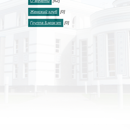
О мечети
[62]
Женский клуб
[0]
Группа Бэрэкэт
[0]