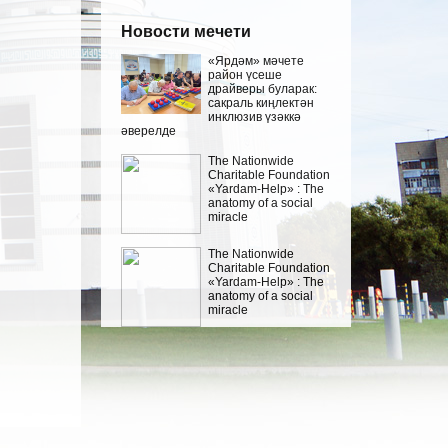
Новости мечети
«Ярдәм» мәчете
район үсеше
драйверы буларак:
сакраль киңлектән
инклюзив үзәккә
әверелде
The Nationwide
Charitable Foundation
«Yardam-Help» : The
anatomy of a social
miracle
The Nationwide
Charitable Foundation
«Yardam-Help» : The
anatomy of a social
miracle