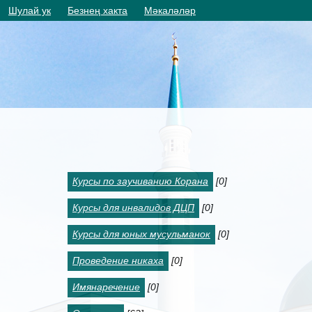
Шулай ук
Безнең хакта
Мәкаләләр
Курсы по заучиванию Корана
[0]
Курсы для инвалидов ДЦП
[0]
Курсы для юных мусульманок
[0]
Проведение никаха
[0]
Имянаречение
[0]