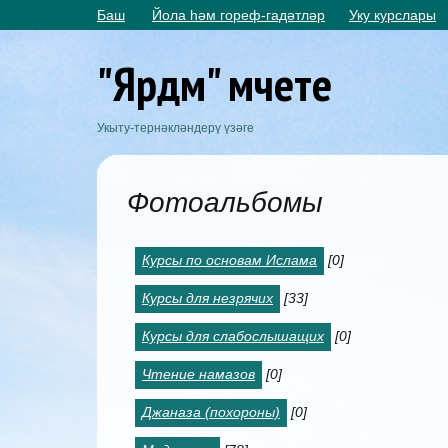
Баш
Йола һәм гореф-гадәтләр
Уку курслары
"Ярдәм" мәчете
Укыту-тернәкләндерү үзәге
Фотоальбомы
Курсы по основам Ислама
[0]
Курсы для незрячих
[33]
Курсы для слабослышащих
[0]
Чтение намазов
[0]
Джаназа (похороны)
[0]