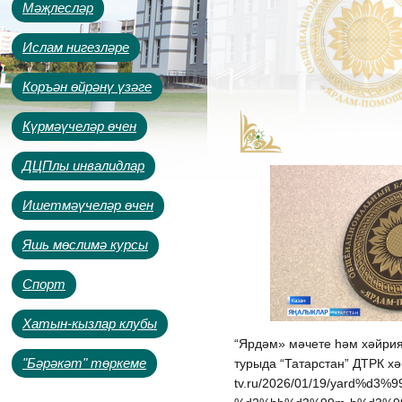
Мәҗлесләр
Ислам нигезләре
Коръән өйрәнү үзәге
Күрмәүчеләр өчен
ДЦПлы инвалидлар
Ишетмәүчеләр өчен
Яшь мөслимә курсы
Спорт
Хатын-кызлар клубы
“Ярдәм» мәчете һәм хәйрия
"Бәрәкәт" төркеме
турыда “Татарстан” ДТРК хәбә
tv.ru/2026/01/19/yard%d3