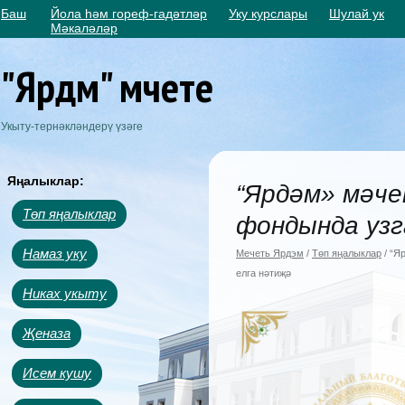
Баш
Йола һәм гореф-гадәтләр
Уку курслары
Шулай ук
Мәкаләләр
"Ярдәм" мәчете
Укыту-тернәкләндерү үзәге
Яңалыклар:
“Ярдәм» мәче
Төп яңалыклар
фондында узг
Намаз уку
Мечеть Ярдэм
/
Төп яңалыклар
/ “Я
елга нәтиҗә
Никах укыту
Җеназа
Исем кушу