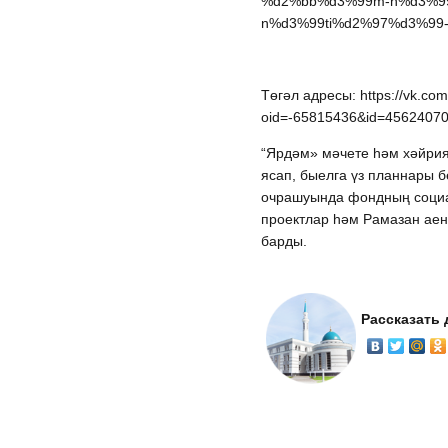
%d2%bb%d3%99m-h%d3%99jri
n%d3%99ti%d2%97%d3%99-
Төгәл адресы: https://vk.co
oid=-65815436&id=4562407
“Ярдәм» мәчете һәм хәйрия
ясап, быелга үз планнары 
очрашуында фондның социа
проектлар һәм Рамазан аен 
барды.
Рассказать