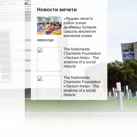
Новости мечети
«Ярдәм» мәчете
район үсеше
драйверы буларак:
сакраль киңлектән
инклюзив үзәккә
әверелде
The Nationwide
Charitable Foundation
«Yardam-Help» : The
anatomy of a social
miracle
The Nationwide
Charitable Foundation
«Yardam-Help» : The
anatomy of a social
miracle