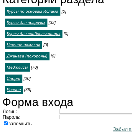
Курсы по основам Ислама
[0]
Курсы для незрячих
[33]
Курсы для слабослышащих
[0]
Чтение намазов
[0]
Джаназа (похороны)
[0]
Меджлисы
[78]
Спорт
[20]
Разное
[38]
Форма входа
Логин:
Пароль:
запомнить
Забыл п