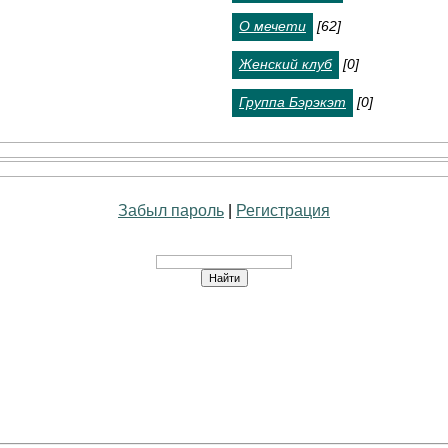
О мечети
[62]
Женский клуб
[0]
Группа Бэрэкэт
[0]
Забыл пароль
|
Регистрация