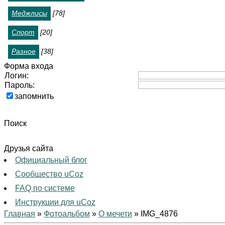
Меджлисы
[78]
Спорт
[20]
Разное
[38]
Форма входа
Логин:
Пароль:
запомнить
Поиск
Друзья сайта
Официальный блог
Сообщество uCoz
FAQ по системе
Инструкции для uCoz
Главная
»
Фотоальбом
»
О мечети
» IMG_4876