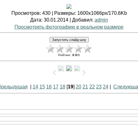
Просмотров
: 430 |
Размеры
: 1600x1066px/170.6Kb
Дата
: 30.01.2014 |
Добавил
:
admin
Просмотреть фотографию в реальном размере
Рейтинг
:
0.0
/
0
Предыдущая
|
14
15
16
17
18
[
19
]
20
21
22
23
24
|
Следующа