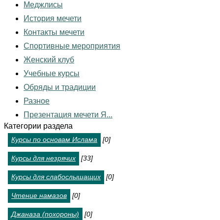
Меджлисы
История мечети
Контакты мечети
Спортивные мероприятия
Женский клуб
Учебные курсы
Обряды и традиции
Разное
Презентация мечети Я...
Категории раздела
Курсы по основам Ислама
[0]
Курсы для незрячих
[33]
Курсы для слабослышащих
[0]
Чтение намазов
[0]
Джаназа (похороны)
[0]