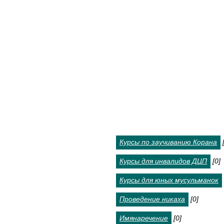
Курсы по заучиванию Корана
Курсы для инвалидов ДЦП
[0]
Курсы для юных мусульманок
Проведение никаха
[0]
Имянаречение
[0]