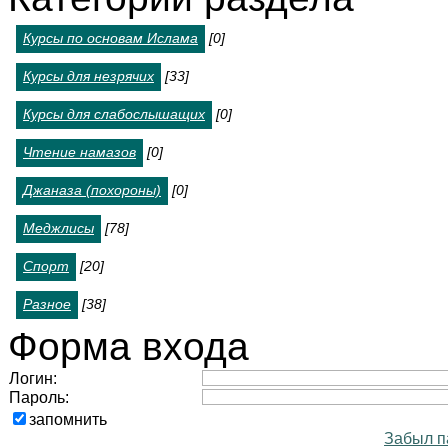
Курсы по основам Ислама
[0]
Курсы для незрячих
[33]
Курсы для слабослышащих
[0]
Чтение намазов
[0]
Джаназа (похороны)
[0]
Меджлисы
[78]
Спорт
[20]
Разное
[38]
Форма входа
Логин:
Пароль:
запомнить
Забыл п